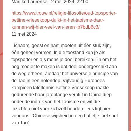
Marijke Laurense 12 mei 2024, 22:00
https://www.trouw.nl/religie-filosofie/oud-topsporter-
bettine-vriesekoop-duikt-in-het-taoisme-daar-
kunnen-wij-hier-veel-van-leren~b7bdb6c3/
11 mei 2024
Lichaam, geest en hart, moeten uit één stuk zijn,
één geheel vormen. In die toestand kun je als
topsporter en als mens je doel bereiken. En om het
nog mooier te maken is dat doel ondergeschikt aan
de weg erheen. Ziedaar het universele principe van
de Tao in een notendop. Vijfvoudig Europees
kampioen tafeltennis Bettine Vriesekoop raakte
gedurende haar jarenlange verblijf in China diep
onder de indruk van het Taoïsme en wil die
inzichten niet voor zichzelf houden. Dus ligt hier
voor ons: ‘Chinese wijsheid in een balletje, het spel
van Tao’.