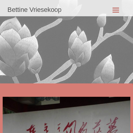
Ga
Bettine Vriesekoop
naar
de
inhoud