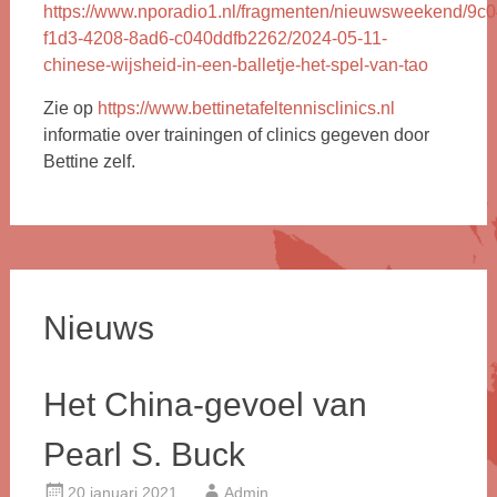
https://www.nporadio1.nl/fragmenten/nieuwsweekend/9c0
f1d3-4208-8ad6-c040ddfb2262/2024-05-11-
chinese-wijsheid-in-een-balletje-het-spel-van-tao
Zie op
https://www.bettinetafeltennisclinics.nl
informatie over trainingen of clinics gegeven door
Bettine zelf.
Nieuws
Het China-gevoel van
Pearl S. Buck
20 januari 2021
Admin