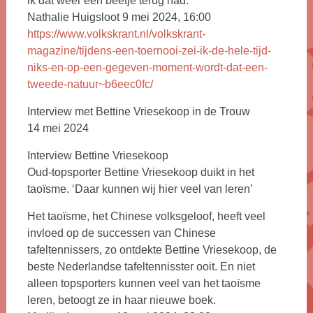
ik dat weer een beetje terug had.’
Nathalie Huigsloot 9 mei 2024, 16:00
https://www.volkskrant.nl/volkskrant-
magazine/tijdens-een-toernooi-zei-ik-de-hele-tijd-
niks-en-op-een-gegeven-moment-wordt-dat-een-
tweede-natuur~b6eec0fc/
Interview met Bettine Vriesekoop in de Trouw
14 mei 2024
Interview Bettine Vriesekoop
Oud-topsporter Bettine Vriesekoop duikt in het
taoïsme. ‘Daar kunnen wij hier veel van leren’
Het taoïsme, het Chinese volksgeloof, heeft veel
invloed op de successen van Chinese
tafeltennissers, zo ontdekte Bettine Vriesekoop, de
beste Nederlandse tafeltennisster ooit. En niet
alleen topsporters kunnen veel van het taoïsme
leren, betoogt ze in haar nieuwe boek.