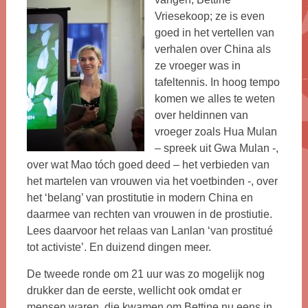
Vriesekoop; ze is even
goed in het vertellen van
verhalen over China als
ze vroeger was in
tafeltennis. In hoog tempo
komen we alles te weten
over heldinnen van
vroeger zoals Hua Mulan
– spreek uit Gwa Mulan -,
over wat Mao tóch goed deed – het verbieden van
het martelen van vrouwen via het voetbinden -, over
het ‘belang’ van prostitutie in modern China en
daarmee van rechten van vrouwen in de prostiutie.
Lees daarvoor het relaas van Lanlan ‘van prostitué
tot activiste’. En duizend dingen meer.
De tweede ronde om 21 uur was zo mogelijk nog
drukker dan de eerste, wellicht ook omdat er
mensen waren, die kwamen om Bettine nu eens in