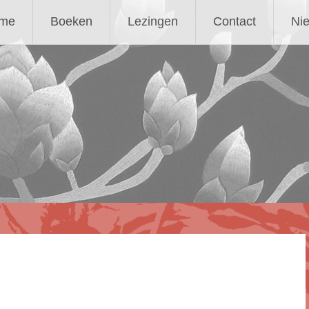
me
Boeken
Lezingen
Contact
Ni
r
oud