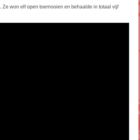
Ze won elf open toernooien en behaalde in totaal vijf