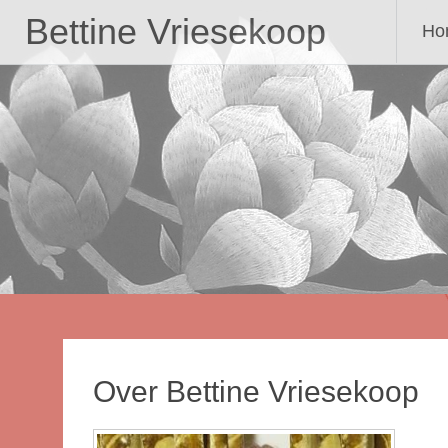
Ga
Bettine Vriesekoop
Ho
naa
de
inh
Over Bettine Vriesekoop