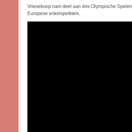
Vriesekoop nam deel aan drie Olympische Spelen. 
Europese enkelspeltitels.