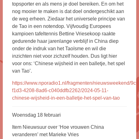
topsporter en als mens je doel bereiken. En om het
nog mooier te maken is dat doel ondergeschikt aan
de weg erheen. Ziedaar het universele principe van
de Tao in een notendop. Vijfvoudig Europees
kampioen tafeltennis Bettine Vriesekoop raakte
gedurende haar jarenlange verblijf in China diep
onder de indruk van het Taoïsme en wil die
inzichten niet voor zichzelf houden. Dus ligt hier
voor ons: ‘Chinese wijsheid in een balletje, het spel
van Tao’.
https://www.nporadio1.nl/fragmenten/nieuwsweekend/9c0
f1d3-4208-8ad6-c040ddfb2262/2024-05-11-
chinese-wijsheid-in-een-balletje-het-spel-van-tao
Woensdag 18 februari
Item Nieuwsuur over ‘Hoe vrouwen China
veranderen’ met Marieke Vries