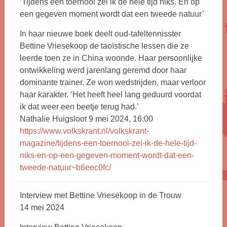
‘Tijdens een toernooi zei ik de hele tijd niks. En op
een gegeven moment wordt dat een tweede natuur’
In haar nieuwe boek deelt oud-tafeltennisster
Bettine Vriesekoop de taoïstische lessen die ze
leerde toen ze in China woonde. Haar persoonlijke
ontwikkeling werd jarenlang geremd door haar
dominante trainer. Ze won wedstrijden, maar verloor
haar karakter. ‘Het heeft heel lang geduurd voordat
ik dat weer een beetje terug had.’
Nathalie Huigsloot 9 mei 2024, 16:00
https://www.volkskrant.nl/volkskrant-
magazine/tijdens-een-toernooi-zei-ik-de-hele-tijd-
niks-en-op-een-gegeven-moment-wordt-dat-een-
tweede-natuur~b6eec0fc/
Interview met Bettine Vriesekoop in de Trouw
14 mei 2024