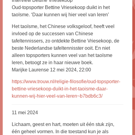
Interview Bettine Vriesekoop
Oud-topsporter Bettine Vriesekoop duikt in het
taoïsme. ‘Daar kunnen wij hier veel van leren’
Het taoïsme, het Chinese volksgeloof, heeft veel
invloed op de successen van Chinese
tafeltennissers, zo ontdekte Bettine Vriesekoop, de
beste Nederlandse tafeltennisster ooit. En niet
alleen topsporters kunnen veel van het taoïsme
leren, betoogt ze in haar nieuwe boek.
Marijke Laurense 12 mei 2024, 22:00
https://www.trouw.nl/religie-filosofie/oud-topsporter-
bettine-vriesekoop-duikt-in-het-taoisme-daar-
kunnen-wij-hier-veel-van-leren~b7bdb6c3/
11 mei 2024
Lichaam, geest en hart, moeten uit één stuk zijn,
één geheel vormen. In die toestand kun je als